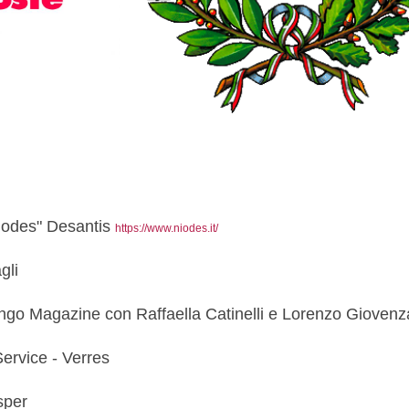
Niodes" Desantis
https://www.niodes.it/
gli
 Tango Magazine con Raffaella Catinelli e Lorenzo Gioven
Service - Verres
sper