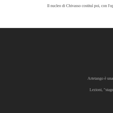
Il nucleo di Chivasso costituì poi, con l'
Artetango è una 
Lezioni, "stage