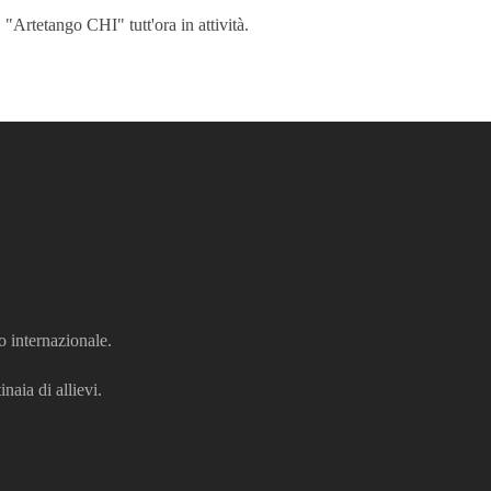
"Artetango CHI" tutt'ora in attività.
o internazionale.
naia di allievi.