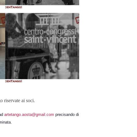
o riservate ai soci.
 ad
artetango.aosta@gmail.com
precisando di
minata.