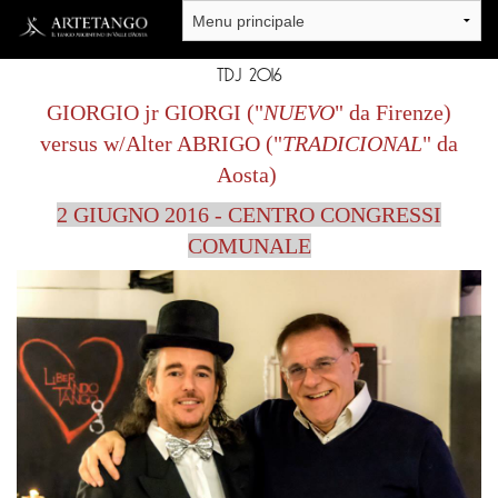
Salta al contenuto principale
TDJ 2016
GIORGIO jr GIORGI ("
NUEVO
" da Firenze)
versus w/Alter ABRIGO ("
TRADICIONAL
" da
Aosta)
2 GIUGNO 2016 - CENTRO CONGRESSI
COMUNALE