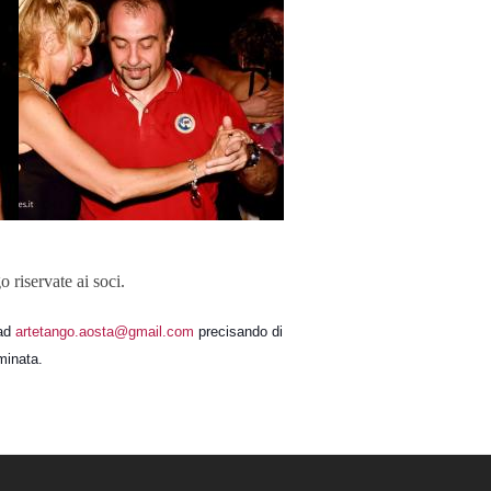
o riservate ai soci.
 ad
artetango.aosta@gmail.com
precisando di
minata.