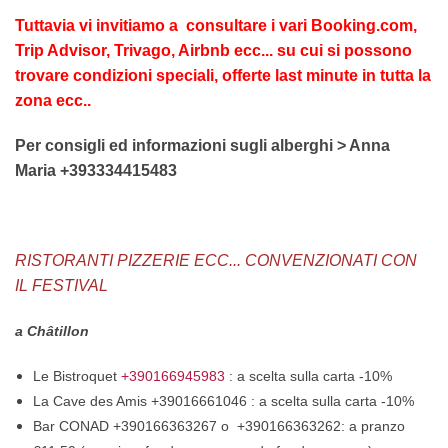
Tuttavia vi invitiamo a consultare i vari Booking.com,
Trip Advisor, Trivago, Airbnb ecc... su cui si possono
trovare condizioni speciali, offerte last minute in tutta la
zona ecc..
Per consigli ed informazioni sugli alberghi > Anna
Maria +393334415483
RISTORANTI PIZZERIE ECC...
CONVENZIONATI CON
IL FESTIVAL
a Châtillon
Le Bistroquet
+390166945983
:
a scelta sulla carta -10%
La Cave des Amis +39016661046
:
a scelta sulla carta -10%
Bar CONAD +390166363267 o +390166363262: a pranzo